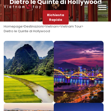
Dietro le Quinte di Hollywood
Richiesta
Rapida
Homepage
Destinazioni
Vietnam
Vietnam Tour
Dietro le Quinte di Hollywood