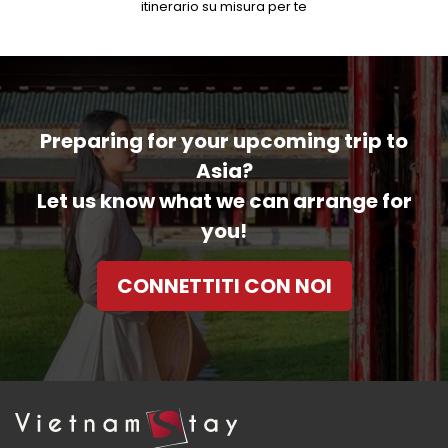
itinerario su misura per te
Bespoke Services
Accommodation
Fast Track
Excursions
Transfer
Visa
Preparing for your upcoming trip to
Asia?
Let us know what we can arrange for
you!
CONNETTITI CON NOI