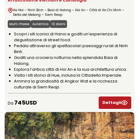
Affascinante Vietnam e Cambogia
Ha Noi – Ninh Binh – Baia di Halong – Hoi An – Città di Ho Chi Minh –
Delta del Mekong – Siem Reap
Multi-Paese
Autentico
13 Giorni
Scopri i siti iconici di Hanoi e goditi un’esperienza di
degustazione di street food.
Pedala attraverso gli spettacolari paesaggi rurali di Ninh
Binh.
Goditi una crociera notturna nella splendida Baia di
Halong.
Esplora l’antica città di Hoi An e la sua architettura unica.
Visita i siti storici di Hue, inclusa la Cittadella Imperiale.
Ammira la grandiosità di Angkor Wat e la ricchezza
culturale di Siem Reap.
745USD
Dettagli
Da