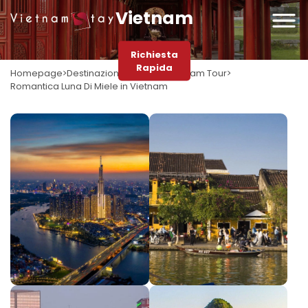
Vietnam
Richiesta
Rapida
Homepage
Destinazioni
Vietnam
Vietnam Tour
Romantica Luna Di Miele in Vietnam