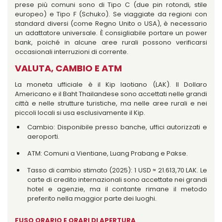
prese più comuni sono di Tipo C (due pin rotondi, stile
europeo) e Tipo F (Schuko). Se viaggiate da regioni con
standard diversi (come Regno Unito o USA), è necessario
un adattatore universale. È consigliabile portare un power
bank, poiché in alcune aree rurali possono verificarsi
occasionali interruzioni di corrente.
VALUTA, CAMBIO E ATM
La moneta ufficiale è il Kip laotiano (LAK). Il Dollaro
Americano e il Baht Thailandese sono accettati nelle grandi
città e nelle strutture turistiche, ma nelle aree rurali e nei
piccoli locali si usa esclusivamente il Kip.
Cambio: Disponibile presso banche, uffici autorizzati e
aeroporti.
ATM: Comuni a Vientiane, Luang Prabang e Pakse.
Tasso di cambio stimato (2025): 1 USD ≈ 21.613,70 LAK. Le
carte di credito internazionali sono accettate nei grandi
hotel e agenzie, ma il contante rimane il metodo
preferito nella maggior parte dei luoghi.
FUSO ORARIO E ORARI DI APERTURA