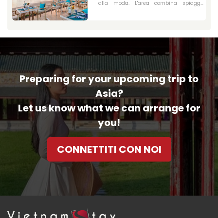
alla moda. L'area combina spiagge
dorate e tramonti mozzafiato con una
vivace scena gastronomica e notturna.
Offrendo un'atmosfera più sofisticata
rispetto alla vicina Kuta, Seminyak è
perfetta per i viaggiatori che cercano sia
relax che eleganza.
Preparing for your upcoming trip to
Asia?
Let us know what we can arrange for
you!
CONNETTITI CON NOI