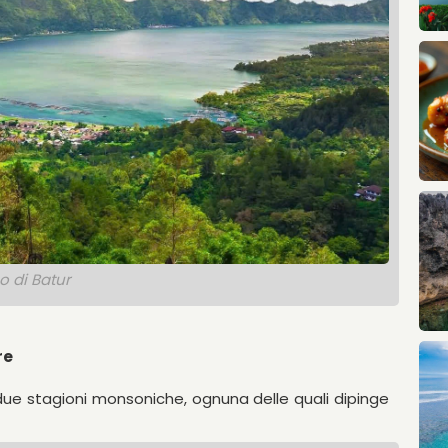
o di Batur
re
e due stagioni monsoniche, ognuna delle quali dipinge