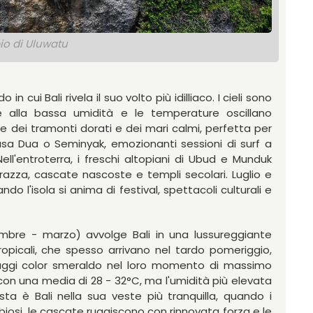
io di Uluwatu
n cui Bali rivela il suo volto più idilliaco. I cieli sono
zie alla bassa umidità e le temperature oscillano
ne dei tramonti dorati e dei mari calmi, perfetta per
usa Dua o Seminyak, emozionanti sessioni di surf a
ell'entroterra, i freschi altopiani di Ubud e Munduk
errazza, cascate nascoste e templi secolari. Luglio e
o l'isola si anima di festival, spettacoli culturali e
embre - marzo) avvolge Bali in una lussureggiante
picali, che spesso arrivano nel tardo pomeriggio,
saggi color smeraldo nel loro momento di massimo
on una media di 28 - 32°C, ma l'umidità più elevata
esta è Bali nella sua veste più tranquilla, quando i
bbiosi, le cascate ruggiscono con rinnovata forza e le