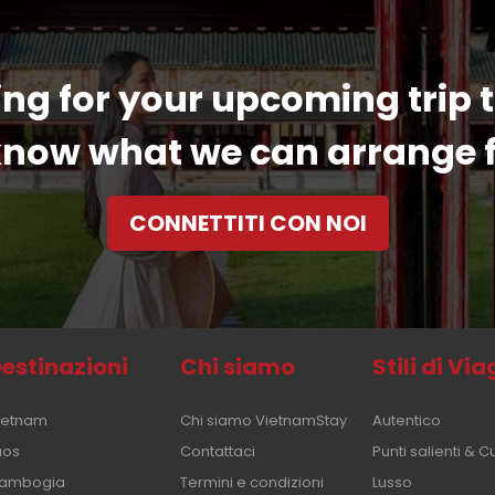
ng for your upcoming trip 
 know what we can arrange f
CONNETTITI CON NOI
estinazioni
Chi siamo
Stili di Vi
ietnam
Chi siamo VietnamStay
Autentico
aos
Contattaci
Punti salienti & C
ambogia
Termini e condizioni
Lusso