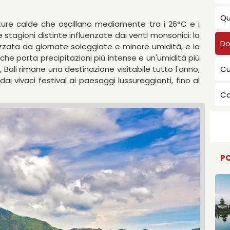
CHI SIAMO VIETN
Qu
ture calde che oscillano mediamente tra i 26°C e i
 stagioni distinte influenzate dai venti monsonici: la
Do
zzata da giornate soleggiate e minore umidità, e la
e porta precipitazioni più intense e un'umidità più
Cu
Bali rimane una destinazione visitabile tutto l'anno,
i vivaci festival ai paesaggi lussureggianti, fino al
Co
PO