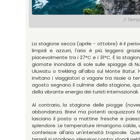
Il Temp
La stagione secca (aprile - ottobre) è il periodo i
limpidi e azzurri, l'aria è più leggera gra
piacevolmente tra i 27°C e i 31°C. È la stagio
giornate inondate di sole sulle spiagge di N
Uluwatu o trekking all'alba sul Monte Batur. N
invitano i viaggiatori a vagare tra risaie a t
agosto segnano il culmine della stagione, quand
della vibrante energia dei turisti internazionali.
Al contrario, la stagione delle piogge (nov
abbondanza. Brevi ma potenti acquazzoni tro
lasciano il posto a mattine fresche e pae
splendore. Le temperature rimangono calde, c
conferisce all'aria un'intensità tropicale. Qu
templi si stagliano silenziosi contro sfondi ne