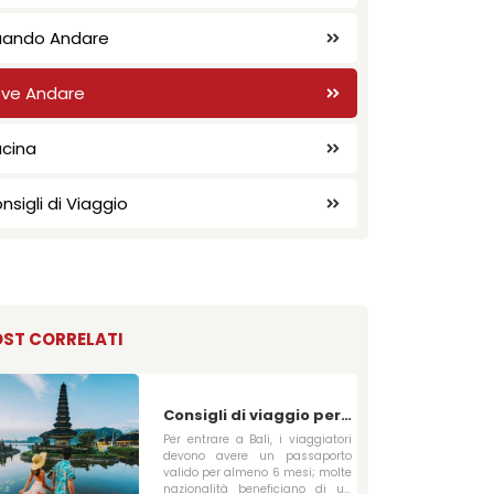
AMSTAY
I NOSTRI SERVIZI
ando Andare
ve Andare
cina
nsigli di Viaggio
ST CORRELATI
Consigli di viaggio per
Bali
Per entrare a Bali, i viaggiatori
devono avere un passaporto
valido per almeno 6 mesi; molte
nazionalità beneficiano di un