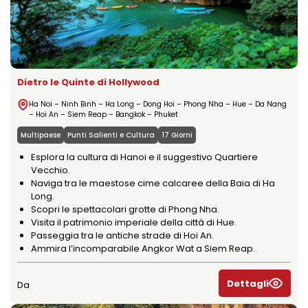
Dietro le Quinte di Hollywood
Ha Noi – Ninh Binh – Ha Long – Dong Hoi – Phong Nha – Hue – Da Nang
– Hoi An – Siem Reap – Bangkok – Phuket
Multipaese
Punti Salienti e Cultura
17 Giorni
Esplora la cultura di Hanoi e il suggestivo Quartiere
Vecchio.
Naviga tra le maestose cime calcaree della Baia di Ha
Long.
Scopri le spettacolari grotte di Phong Nha.
Visita il patrimonio imperiale della città di Hue.
Passeggia tra le antiche strade di Hoi An.
Ammira l’incomparabile Angkor Wat a Siem Reap.
Dettagli
Da