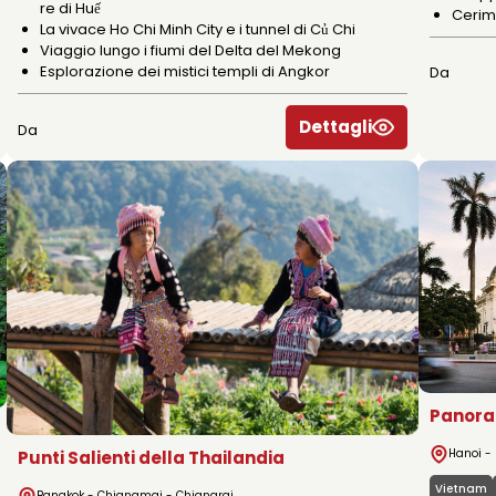
re di Huế
Cerimo
La vivace Ho Chi Minh City e i tunnel di Củ Chi
Viaggio lungo i fiumi del Delta del Mekong
Esplorazione dei mistici templi di Angkor
Da
Dettagli
Da
Panora
Hanoi - 
Punti Salienti della Thailandia
Vietnam
Bangkok - Chiangmai - Chiangrai