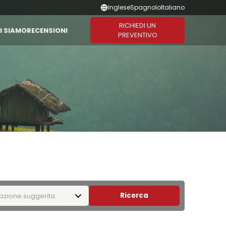
Inglese
Spagnolo
Italiano
RICHIEDI UN
I SIAMO
RECENSIONI
PREVENTIVO
Combinazione suggerita
Durata
CAMBOGIA
THAILANDIA
Vietnam - Cambogia
1-3 Giorni
Vietnam - Laos - Cambogia
4-6 Giorni
Vietnam - Cambogia -
7-10 Giorni
Thailandia
11-13 Giorni
Vietnam - Thailandia
14 Giorni o
Più
Ricerca
zione suggerita