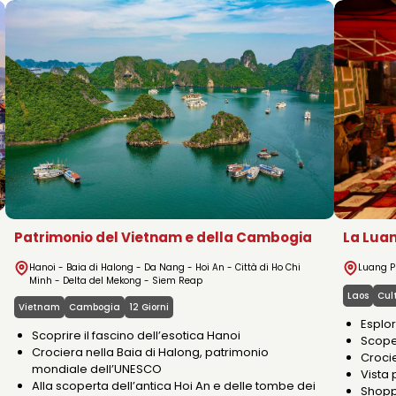
CHI SIAMO VIETN
La Lua
Patrimonio del Vietnam e della Cambogia
Luang 
Hanoi - Baia di Halong - Da Nang - Hoi An - Città di Ho Chi
Minh - Delta del Mekong - Siem Reap
Laos
Cul
Vietnam
Cambogia
12 Giorni
Esplo
Scoprire il fascino dell’esotica Hanoi
Scoper
Crociera nella Baia di Halong, patrimonio
Crocie
mondiale dell’UNESCO
Vista
Alla scoperta dell’antica Hoi An e delle tombe dei
Shopp