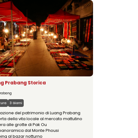
AMSTAY
I NOSTRI SERVIZI
ng Prabang Storica
Prabang
tura
3 Giorni
razione del patrimonio di Luang Prabang
ta della vita locale al mercato mattutino
ra alle grotte di Pak Ou
 panoramica dal Monte Phousi
ing al bazar notturno