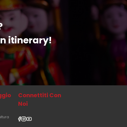
?
n itinerary!
aggio
Connettiti Con
Noi
ultura