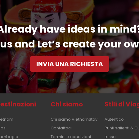
Already have ideas in mind
us and Let’s create your ow
INVIA UNA RICHIESTA
estinazioni
Chi siamo
Stili di Vi
ietnam
Chi siamo VietnamStay
Autentico
aos
Contattaci
Punti salienti & C
ambogia
Termini e condizioni
Lusso