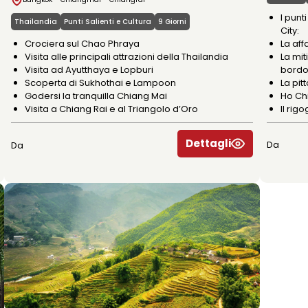
I punt
Thailandia
Punti Salienti e Cultura
9 Giorni
City:
La aff
Crociera sul Chao Phraya
La mi
Visita alle principali attrazioni della Thailandia
bord
Visita ad Ayutthaya e Lopburi
La pit
Scoperta di Sukhothai e Lampoon
Ho Chi
Godersi la tranquilla Chiang Mai
Il rig
Visita a Chiang Rai e al Triangolo d’Oro
Dettagli
Da
Da